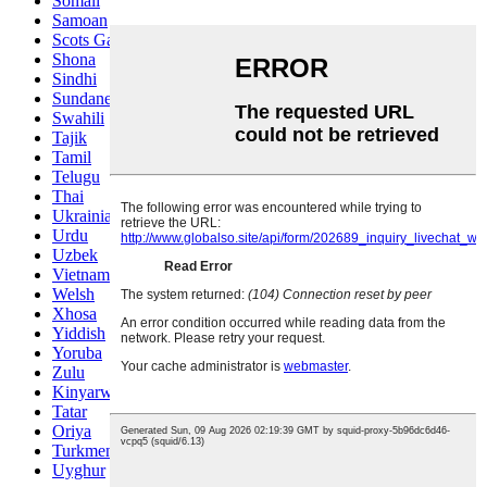
Somali
Samoan
Scots Gaelic
Shona
Sindhi
Sundanese
Swahili
Tajik
Tamil
Telugu
Thai
Ukrainian
Urdu
Uzbek
Vietnamese
Welsh
Xhosa
Yiddish
Yoruba
Zulu
Kinyarwanda
Tatar
Oriya
Turkmen
Uyghur