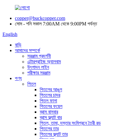
copper@buckcopper.com
সোম - শনি সকাল 7:00AM থেকে 9:00PM পর্যন্ত
English
বাড়ি
আমাদের সম্পর্কে
সরঞ্জাম প্রদর্শনী
এন্টারপ্রাইজ অ্যালবাম
উৎপাদন লাইন
পরীক্ষার সরঞ্জাম
পণ্য
পিতল
পিতলের আঙুল
পিতলের চাদর
পিতল ফালা
পিতলের ফয়েল
ব্রাস বাসবার
ব্রাস ফ্ল্যাট বার
পিতল, তামা, দস্তার সংমিশ্রনে তৈরী রড
পিতলের তার
পিতলের ফ্ল্যাট তার