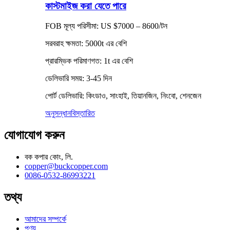
কাস্টমাইজ করা যেতে পারে
FOB মূল্য পরিসীমা: US $7000 – 8600/টন
সরবরাহ ক্ষমতা: 5000t এর বেশি
প্রারম্ভিক পরিমাণগত: 1t এর বেশি
ডেলিভারি সময়: 3-45 দিন
পোর্ট ডেলিভারি: কিংডাও, সাংহাই, তিয়ানজিন, নিংবো, শেনজেন
অনুসন্ধান
বিস্তারিত
যোগাযোগ করুন
বক কপার কোং, লি.
copper@buckcopper.com
0086-0532-86993221
তথ্য
আমাদের সম্পর্কে
পণ্য