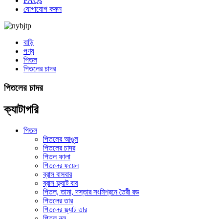
FAQs
যোগাযোগ করুন
বাড়ি
পণ্য
পিতল
পিতলের চাদর
পিতলের চাদর
ক্যাটাগরি
পিতল
পিতলের আঙুল
পিতলের চাদর
পিতল ফালা
পিতলের ফয়েল
ব্রাস বাসবার
ব্রাস ফ্ল্যাট বার
পিতল, তামা, দস্তার সংমিশ্রনে তৈরী রড
পিতলের তার
পিতলের ফ্ল্যাট তার
পিতল নল