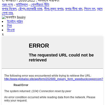
© কপিরাইট - 2010-2022 : সর্বস্বত্ব সংরক্ষিত৷
গরম পণ্য
-
সাইটম্যাপ
-
গোপনীয়তা নীতি
কপার নিকেল
,
রৌপ্য-বহনকারী তামা
,
সীসা-মুক্ত কপার
,
কপার সীসা খাদ
,
পিতল নল
,
ব্রাস
লেপা তার
,
ইমেইল পাঠান
নিনা
ফিওনা
x