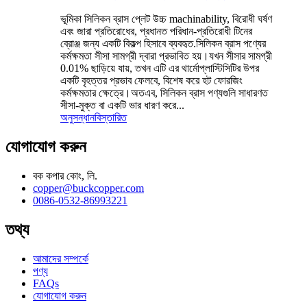
ভূমিকা সিলিকন ব্রাস প্লেট উচ্চ machinability, বিরোধী ঘর্ষণ
এবং জারা প্রতিরোধের, প্রধানত পরিধান-প্রতিরোধী টিনের
ব্রোঞ্জ জন্য একটি বিকল্প হিসাবে ব্যবহৃত.সিলিকন ব্রাস পণ্যের
কর্মক্ষমতা সীসা সামগ্রী দ্বারা প্রভাবিত হয়।যখন সীসার সামগ্রী
0.01% ছাড়িয়ে যায়, তখন এটি এর থার্মোপ্লাস্টিসিটির উপর
একটি বৃহত্তর প্রভাব ফেলবে, বিশেষ করে হট ফোরজিং
কর্মক্ষমতার ক্ষেত্রে।অতএব, সিলিকন ব্রাস পণ্যগুলি সাধারণত
সীসা-মুক্ত বা একটি ভার ধারণ করে...
অনুসন্ধান
বিস্তারিত
যোগাযোগ করুন
বক কপার কোং, লি.
copper@buckcopper.com
0086-0532-86993221
তথ্য
আমাদের সম্পর্কে
পণ্য
FAQs
যোগাযোগ করুন