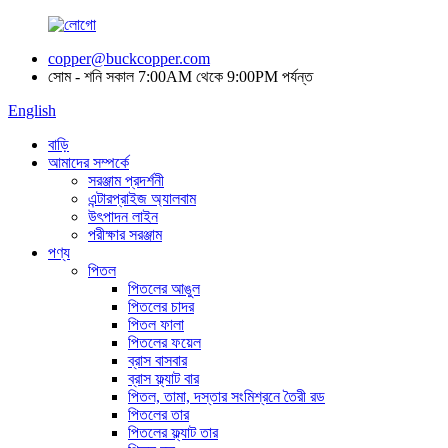
copper@buckcopper.com
সোম - শনি সকাল 7:00AM থেকে 9:00PM পর্যন্ত
English
বাড়ি
আমাদের সম্পর্কে
সরঞ্জাম প্রদর্শনী
এন্টারপ্রাইজ অ্যালবাম
উৎপাদন লাইন
পরীক্ষার সরঞ্জাম
পণ্য
পিতল
পিতলের আঙুল
পিতলের চাদর
পিতল ফালা
পিতলের ফয়েল
ব্রাস বাসবার
ব্রাস ফ্ল্যাট বার
পিতল, তামা, দস্তার সংমিশ্রনে তৈরী রড
পিতলের তার
পিতলের ফ্ল্যাট তার