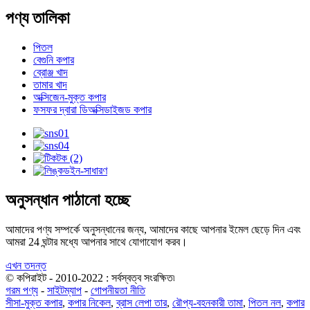
পণ্য তালিকা
পিতল
বেগুনি কপার
ব্রোঞ্জ খাদ
তামার খাদ
অক্সিজেন-মুক্ত কপার
ফসফর দ্বারা ডিঅক্সিডাইজড কপার
অনুসন্ধান পাঠানো হচ্ছে
আমাদের পণ্য সম্পর্কে অনুসন্ধানের জন্য, আমাদের কাছে আপনার ইমেল ছেড়ে দিন এবং
আমরা 24 ঘন্টার মধ্যে আপনার সাথে যোগাযোগ করব।
এখন তদন্ত
© কপিরাইট - 2010-2022 : সর্বস্বত্ব সংরক্ষিত৷
গরম পণ্য
-
সাইটম্যাপ
-
গোপনীয়তা নীতি
সীসা-মুক্ত কপার
,
কপার নিকেল
,
ব্রাস লেপা তার
,
রৌপ্য-বহনকারী তামা
,
পিতল নল
,
কপার