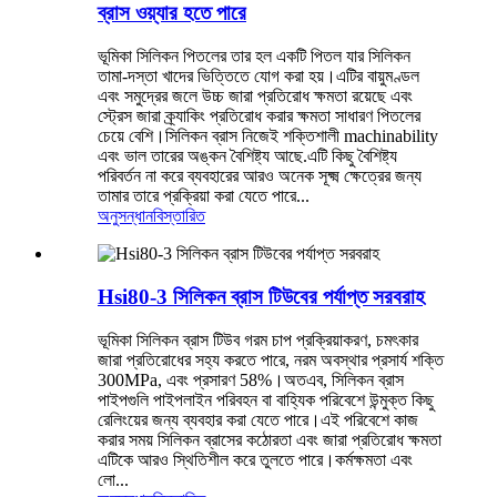
ব্রাস ওয়্যার হতে পারে
ভূমিকা সিলিকন পিতলের তার হল একটি পিতল যার সিলিকন
তামা-দস্তা খাদের ভিত্তিতে যোগ করা হয়।এটির বায়ুমণ্ডল
এবং সমুদ্রের জলে উচ্চ জারা প্রতিরোধ ক্ষমতা রয়েছে এবং
স্ট্রেস জারা ক্র্যাকিং প্রতিরোধ করার ক্ষমতা সাধারণ পিতলের
চেয়ে বেশি।সিলিকন ব্রাস নিজেই শক্তিশালী machinability
এবং ভাল তারের অঙ্কন বৈশিষ্ট্য আছে.এটি কিছু বৈশিষ্ট্য
পরিবর্তন না করে ব্যবহারের আরও অনেক সূক্ষ্ম ক্ষেত্রের জন্য
তামার তারে প্রক্রিয়া করা যেতে পারে...
অনুসন্ধান
বিস্তারিত
Hsi80-3 সিলিকন ব্রাস টিউবের পর্যাপ্ত সরবরাহ
ভূমিকা সিলিকন ব্রাস টিউব গরম চাপ প্রক্রিয়াকরণ, চমৎকার
জারা প্রতিরোধের সহ্য করতে পারে, নরম অবস্থার প্রসার্য শক্তি
300MPa, এবং প্রসারণ 58%।অতএব, সিলিকন ব্রাস
পাইপগুলি পাইপলাইন পরিবহন বা বাহ্যিক পরিবেশে উন্মুক্ত কিছু
রেলিংয়ের জন্য ব্যবহার করা যেতে পারে।এই পরিবেশে কাজ
করার সময় সিলিকন ব্রাসের কঠোরতা এবং জারা প্রতিরোধ ক্ষমতা
এটিকে আরও স্থিতিশীল করে তুলতে পারে।কর্মক্ষমতা এবং
লো...