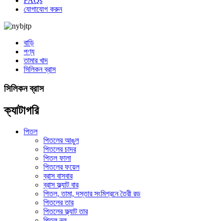
FAQs
যোগাযোগ করুন
বাড়ি
পণ্য
তামার খাদ
সিলিকন ব্রাস
সিলিকন ব্রাস
ক্যাটাগরি
পিতল
পিতলের আঙুল
পিতলের চাদর
পিতল ফালা
পিতলের ফয়েল
ব্রাস বাসবার
ব্রাস ফ্ল্যাট বার
পিতল, তামা, দস্তার সংমিশ্রনে তৈরী রড
পিতলের তার
পিতলের ফ্ল্যাট তার
পিতল নল