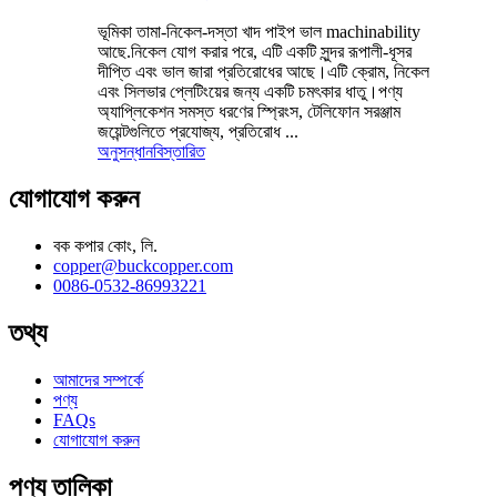
ভূমিকা তামা-নিকেল-দস্তা খাদ পাইপ ভাল machinability
আছে.নিকেল যোগ করার পরে, এটি একটি সুন্দর রূপালী-ধূসর
দীপ্তি এবং ভাল জারা প্রতিরোধের আছে।এটি ক্রোম, নিকেল
এবং সিলভার প্লেটিংয়ের জন্য একটি চমৎকার ধাতু।পণ্য
অ্যাপ্লিকেশন সমস্ত ধরণের স্প্রিংস, টেলিফোন সরঞ্জাম
জয়েন্টগুলিতে প্রযোজ্য, প্রতিরোধ ...
অনুসন্ধান
বিস্তারিত
যোগাযোগ করুন
বক কপার কোং, লি.
copper@buckcopper.com
0086-0532-86993221
তথ্য
আমাদের সম্পর্কে
পণ্য
FAQs
যোগাযোগ করুন
পণ্য তালিকা