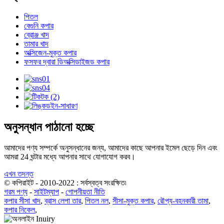
পিতল
বেগুনি কপার
ব্রোঞ্জ খাদ
তামার খাদ
অক্সিজেন-মুক্ত কপার
ফসফর দ্বারা ডিঅক্সিডাইজড কপার
অনুসন্ধান পাঠানো হচ্ছে
আমাদের পণ্য সম্পর্কে অনুসন্ধানের জন্য, আমাদের কাছে আপনার ইমেল ছেড়ে দিন এবং
আমরা 24 ঘন্টার মধ্যে আপনার সাথে যোগাযোগ করব।
এখন তদন্ত
© কপিরাইট - 2010-2022 : সর্বস্বত্ব সংরক্ষিত৷
গরম পণ্য
-
সাইটম্যাপ
-
গোপনীয়তা নীতি
কপার সীসা খাদ
,
ব্রাস লেপা তার
,
পিতল নল
,
সীসা-মুক্ত কপার
,
রৌপ্য-বহনকারী তামা
,
কপার নিকেল
,