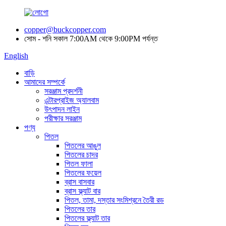
copper@buckcopper.com
সোম - শনি সকাল 7:00AM থেকে 9:00PM পর্যন্ত
English
বাড়ি
আমাদের সম্পর্কে
সরঞ্জাম প্রদর্শনী
এন্টারপ্রাইজ অ্যালবাম
উৎপাদন লাইন
পরীক্ষার সরঞ্জাম
পণ্য
পিতল
পিতলের আঙুল
পিতলের চাদর
পিতল ফালা
পিতলের ফয়েল
ব্রাস বাসবার
ব্রাস ফ্ল্যাট বার
পিতল, তামা, দস্তার সংমিশ্রনে তৈরী রড
পিতলের তার
পিতলের ফ্ল্যাট তার