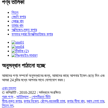
পণ্য তালিকা
পিতল
বেগুনি কপার
ব্রোঞ্জ খাদ
তামার খাদ
অক্সিজেন-মুক্ত কপার
ফসফর দ্বারা ডিঅক্সিডাইজড কপার
অনুসন্ধান পাঠানো হচ্ছে
আমাদের পণ্য সম্পর্কে অনুসন্ধানের জন্য, আমাদের কাছে আপনার ইমেল ছেড়ে দিন এবং
আমরা 24 ঘন্টার মধ্যে আপনার সাথে যোগাযোগ করব।
এখন তদন্ত
© কপিরাইট - 2010-2022 : সর্বস্বত্ব সংরক্ষিত৷
গরম পণ্য
-
সাইটম্যাপ
-
গোপনীয়তা নীতি
সীসা-মুক্ত কপার
,
কপার নিকেল
,
রৌপ্য-বহনকারী তামা
,
কপার সীসা খাদ
,
ব্রাস লেপা তার
,
পিতল নল
,