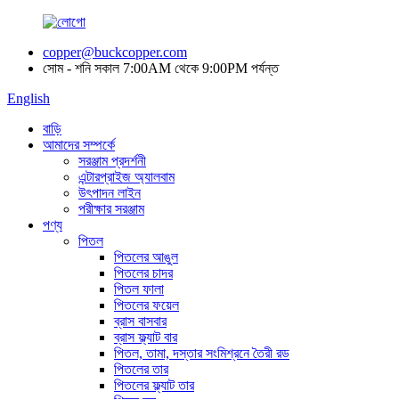
copper@buckcopper.com
সোম - শনি সকাল 7:00AM থেকে 9:00PM পর্যন্ত
English
বাড়ি
আমাদের সম্পর্কে
সরঞ্জাম প্রদর্শনী
এন্টারপ্রাইজ অ্যালবাম
উৎপাদন লাইন
পরীক্ষার সরঞ্জাম
পণ্য
পিতল
পিতলের আঙুল
পিতলের চাদর
পিতল ফালা
পিতলের ফয়েল
ব্রাস বাসবার
ব্রাস ফ্ল্যাট বার
পিতল, তামা, দস্তার সংমিশ্রনে তৈরী রড
পিতলের তার
পিতলের ফ্ল্যাট তার