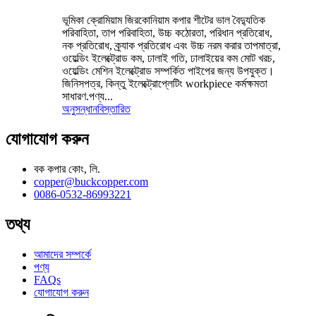
ভূমিকা ক্রোমিয়াম জিরকোনিয়াম কপার শীটের ভাল বৈদ্যুতিক
পরিবাহিতা, তাপ পরিবাহিতা, উচ্চ কঠোরতা, পরিধান প্রতিরোধ,
নক প্রতিরোধ, ক্র্যাক প্রতিরোধ এবং উচ্চ নরম করার তাপমাত্রা,
ওয়েল্ডিং ইলেক্ট্রোড কম, ঢালাই গতি, ঢালাইয়ের কম মোট খরচ,
ওয়েল্ডিং মেশিন ইলেক্ট্রোড সম্পর্কিত পাইপের জন্য উপযুক্ত।
জিনিসপত্র, কিন্তু ইলেক্ট্রোপ্লেটিং workpiece কর্মক্ষমতা
সাধারণ.পণ্য...
অনুসন্ধান
বিস্তারিত
যোগাযোগ করুন
বক কপার কোং, লি.
copper@buckcopper.com
0086-0532-86993221
তথ্য
আমাদের সম্পর্কে
পণ্য
FAQs
যোগাযোগ করুন