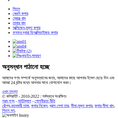
পিতল
বেগুনি কপার
ব্রোঞ্জ খাদ
তামার খাদ
অক্সিজেন-মুক্ত কপার
ফসফর দ্বারা ডিঅক্সিডাইজড কপার
অনুসন্ধান পাঠানো হচ্ছে
আমাদের পণ্য সম্পর্কে অনুসন্ধানের জন্য, আমাদের কাছে আপনার ইমেল ছেড়ে দিন এবং
আমরা 24 ঘন্টার মধ্যে আপনার সাথে যোগাযোগ করব।
এখন তদন্ত
© কপিরাইট - 2010-2022 : সর্বস্বত্ব সংরক্ষিত৷
গরম পণ্য
-
সাইটম্যাপ
-
গোপনীয়তা নীতি
রৌপ্য-বহনকারী তামা
,
কপার নিকেল
,
ব্রাস লেপা তার
,
সীসা-মুক্ত কপার
,
কপার সীসা খাদ
,
পিতল নল
,