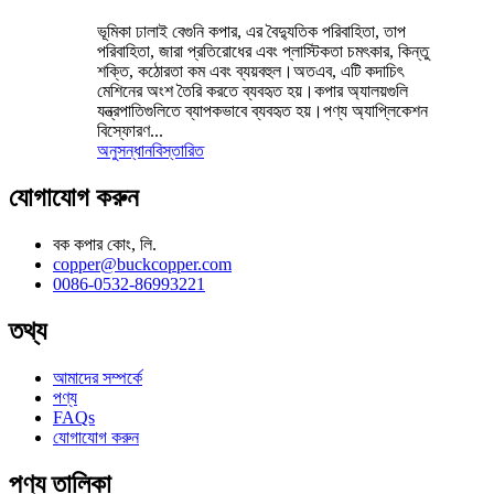
ভূমিকা ঢালাই বেগুনি কপার, এর বৈদ্যুতিক পরিবাহিতা, তাপ
পরিবাহিতা, জারা প্রতিরোধের এবং প্লাস্টিকতা চমৎকার, কিন্তু
শক্তি, কঠোরতা কম এবং ব্যয়বহুল।অতএব, এটি কদাচিৎ
মেশিনের অংশ তৈরি করতে ব্যবহৃত হয়।কপার অ্যালয়গুলি
যন্ত্রপাতিগুলিতে ব্যাপকভাবে ব্যবহৃত হয়।পণ্য অ্যাপ্লিকেশন
বিস্ফোরণ...
অনুসন্ধান
বিস্তারিত
যোগাযোগ করুন
বক কপার কোং, লি.
copper@buckcopper.com
0086-0532-86993221
তথ্য
আমাদের সম্পর্কে
পণ্য
FAQs
যোগাযোগ করুন
পণ্য তালিকা