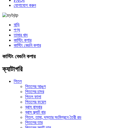
FAQs
যোগাযোগ করুন
বাড়ি
পণ্য
তামার খাদ
কাস্টিং কপার
কাস্টিং বেগুনি কপার
কাস্টিং বেগুনি কপার
ক্যাটাগরি
পিতল
পিতলের আঙুল
পিতলের চাদর
পিতল ফালা
পিতলের ফয়েল
ব্রাস বাসবার
ব্রাস ফ্ল্যাট বার
পিতল, তামা, দস্তার সংমিশ্রনে তৈরী রড
পিতলের তার
পিতলের ফ্ল্যাট তার