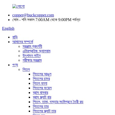
copper@buckcopper.com
সোম - শনি সকাল 7:00AM থেকে 9:00PM পর্যন্ত
English
বাড়ি
আমাদের সম্পর্কে
সরঞ্জাম প্রদর্শনী
এন্টারপ্রাইজ অ্যালবাম
উৎপাদন লাইন
পরীক্ষার সরঞ্জাম
পণ্য
পিতল
পিতলের আঙুল
পিতলের চাদর
পিতল ফালা
পিতলের ফয়েল
ব্রাস বাসবার
ব্রাস ফ্ল্যাট বার
পিতল, তামা, দস্তার সংমিশ্রনে তৈরী রড
পিতলের তার
পিতলের ফ্ল্যাট তার