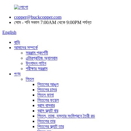
copper@buckcopper.com
সোম - শনি সকাল 7:00AM থেকে 9:00PM পর্যন্ত
English
বাড়ি
আমাদের সম্পর্কে
সরঞ্জাম প্রদর্শনী
এন্টারপ্রাইজ অ্যালবাম
উৎপাদন লাইন
পরীক্ষার সরঞ্জাম
পণ্য
পিতল
পিতলের আঙুল
পিতলের চাদর
পিতল ফালা
পিতলের ফয়েল
ব্রাস বাসবার
ব্রাস ফ্ল্যাট বার
পিতল, তামা, দস্তার সংমিশ্রনে তৈরী রড
পিতলের তার
পিতলের ফ্ল্যাট তার