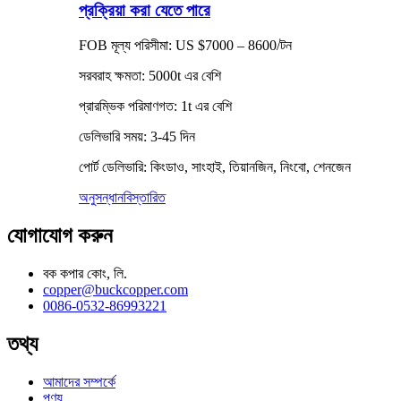
প্রক্রিয়া করা যেতে পারে
FOB মূল্য পরিসীমা: US $7000 – 8600/টন
সরবরাহ ক্ষমতা: 5000t এর বেশি
প্রারম্ভিক পরিমাণগত: 1t এর বেশি
ডেলিভারি সময়: 3-45 দিন
পোর্ট ডেলিভারি: কিংডাও, সাংহাই, তিয়ানজিন, নিংবো, শেনজেন
অনুসন্ধান
বিস্তারিত
যোগাযোগ করুন
বক কপার কোং, লি.
copper@buckcopper.com
0086-0532-86993221
তথ্য
আমাদের সম্পর্কে
পণ্য