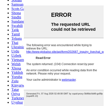
Somali
Samoan
Scots Gaelic
Shona
Sindhi
Sundanese
Swahili
Tajik
Tamil
Telugu
Thai
Ukrainian
Urdu
Uzbek
Vietnamese
Welsh
Xhosa
Yiddish
Yoruba
Zulu
Kinyarwanda
Tatar
Oriya
Turkmen
Uyghur