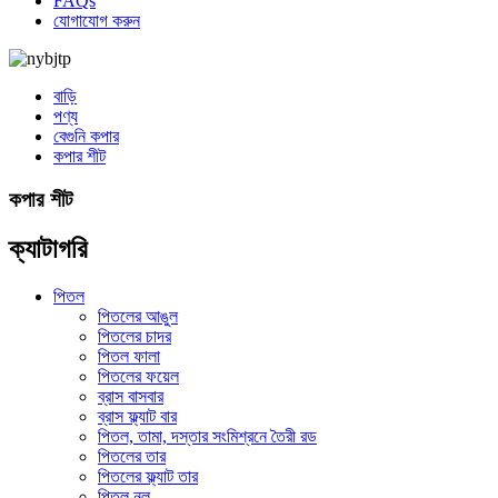
FAQs
যোগাযোগ করুন
বাড়ি
পণ্য
বেগুনি কপার
কপার শীট
কপার শীট
ক্যাটাগরি
পিতল
পিতলের আঙুল
পিতলের চাদর
পিতল ফালা
পিতলের ফয়েল
ব্রাস বাসবার
ব্রাস ফ্ল্যাট বার
পিতল, তামা, দস্তার সংমিশ্রনে তৈরী রড
পিতলের তার
পিতলের ফ্ল্যাট তার
পিতল নল