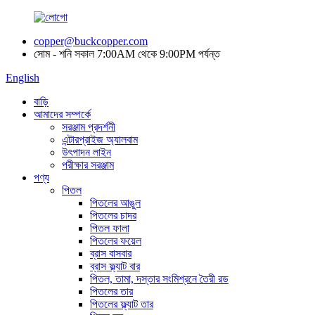
copper@buckcopper.com
সোম - শনি সকাল 7:00AM থেকে 9:00PM পর্যন্ত
English
বাড়ি
আমাদের সম্পর্কে
সরঞ্জাম প্রদর্শনী
এন্টারপ্রাইজ অ্যালবাম
উৎপাদন লাইন
পরীক্ষার সরঞ্জাম
পণ্য
পিতল
পিতলের আঙুল
পিতলের চাদর
পিতল ফালা
পিতলের ফয়েল
ব্রাস বাসবার
ব্রাস ফ্ল্যাট বার
পিতল, তামা, দস্তার সংমিশ্রনে তৈরী রড
পিতলের তার
পিতলের ফ্ল্যাট তার