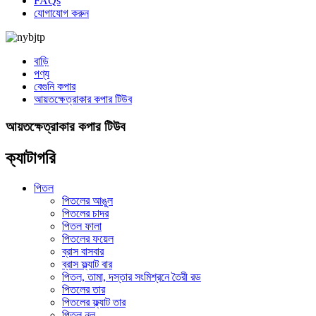
FAQs
যোগাযোগ করুন
বাড়ি
পণ্য
বেগুনি কপার
আয়তক্ষেত্রাকার কপার টিউব
আয়তক্ষেত্রাকার কপার টিউব
ক্যাটাগরি
পিতল
পিতলের আঙুল
পিতলের চাদর
পিতল ফালা
পিতলের ফয়েল
ব্রাস বাসবার
ব্রাস ফ্ল্যাট বার
পিতল, তামা, দস্তার সংমিশ্রনে তৈরী রড
পিতলের তার
পিতলের ফ্ল্যাট তার
পিতল নল