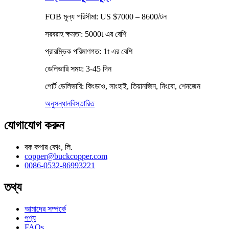
FOB মূল্য পরিসীমা: US $7000 – 8600/টন
সরবরাহ ক্ষমতা: 5000t এর বেশি
প্রারম্ভিক পরিমাণগত: 1t এর বেশি
ডেলিভারি সময়: 3-45 দিন
পোর্ট ডেলিভারি: কিংডাও, সাংহাই, তিয়ানজিন, নিংবো, শেনজেন
অনুসন্ধান
বিস্তারিত
যোগাযোগ করুন
বক কপার কোং, লি.
copper@buckcopper.com
0086-0532-86993221
তথ্য
আমাদের সম্পর্কে
পণ্য
FAQs