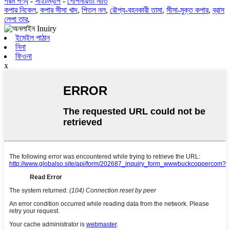
গরম পণ্য
-
সাইটম্যাপ
-
গোপনীয়তা নীতি
কপার নিকেল
,
কপার সীসা খাদ
,
পিতল নল
,
রৌপ্য-বহনকারী তামা
,
সীসা-মুক্ত কপার
,
ব্রাস
লেপা তার
,
ইমেইল পাঠান
নিনা
ফিওনা
x