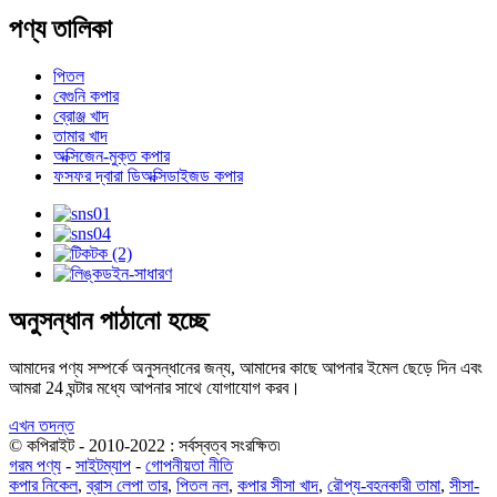
পণ্য তালিকা
পিতল
বেগুনি কপার
ব্রোঞ্জ খাদ
তামার খাদ
অক্সিজেন-মুক্ত কপার
ফসফর দ্বারা ডিঅক্সিডাইজড কপার
অনুসন্ধান পাঠানো হচ্ছে
আমাদের পণ্য সম্পর্কে অনুসন্ধানের জন্য, আমাদের কাছে আপনার ইমেল ছেড়ে দিন এবং
আমরা 24 ঘন্টার মধ্যে আপনার সাথে যোগাযোগ করব।
এখন তদন্ত
© কপিরাইট - 2010-2022 : সর্বস্বত্ব সংরক্ষিত৷
গরম পণ্য
-
সাইটম্যাপ
-
গোপনীয়তা নীতি
কপার নিকেল
,
ব্রাস লেপা তার
,
পিতল নল
,
কপার সীসা খাদ
,
রৌপ্য-বহনকারী তামা
,
সীসা-