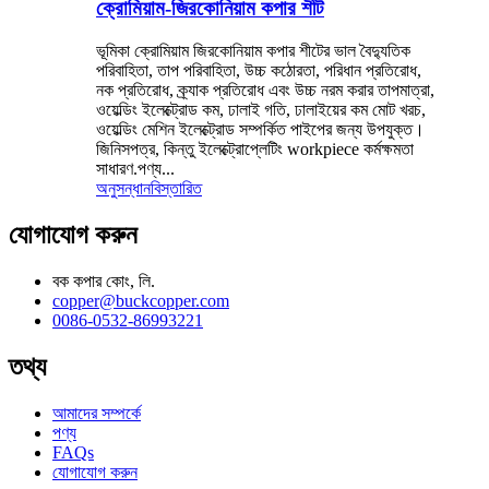
ক্রোমিয়াম-জিরকোনিয়াম কপার শীট
ভূমিকা ক্রোমিয়াম জিরকোনিয়াম কপার শীটের ভাল বৈদ্যুতিক
পরিবাহিতা, তাপ পরিবাহিতা, উচ্চ কঠোরতা, পরিধান প্রতিরোধ,
নক প্রতিরোধ, ক্র্যাক প্রতিরোধ এবং উচ্চ নরম করার তাপমাত্রা,
ওয়েল্ডিং ইলেক্ট্রোড কম, ঢালাই গতি, ঢালাইয়ের কম মোট খরচ,
ওয়েল্ডিং মেশিন ইলেক্ট্রোড সম্পর্কিত পাইপের জন্য উপযুক্ত।
জিনিসপত্র, কিন্তু ইলেক্ট্রোপ্লেটিং workpiece কর্মক্ষমতা
সাধারণ.পণ্য...
অনুসন্ধান
বিস্তারিত
যোগাযোগ করুন
বক কপার কোং, লি.
copper@buckcopper.com
0086-0532-86993221
তথ্য
আমাদের সম্পর্কে
পণ্য
FAQs
যোগাযোগ করুন