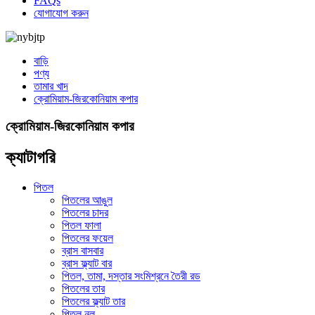
FAQs
যোগাযোগ করুন
বাড়ি
পণ্য
তামার খাদ
ক্রোমিয়াম-জিরকোনিয়াম কপার
ক্রোমিয়াম-জিরকোনিয়াম কপার
ক্যাটাগরি
পিতল
পিতলের আঙুল
পিতলের চাদর
পিতল ফালা
পিতলের ফয়েল
ব্রাস বাসবার
ব্রাস ফ্ল্যাট বার
পিতল, তামা, দস্তার সংমিশ্রনে তৈরী রড
পিতলের তার
পিতলের ফ্ল্যাট তার
পিতল নল