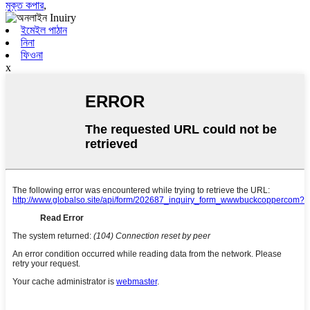
মুক্ত কপার
,
ইমেইল পাঠান
নিনা
ফিওনা
x