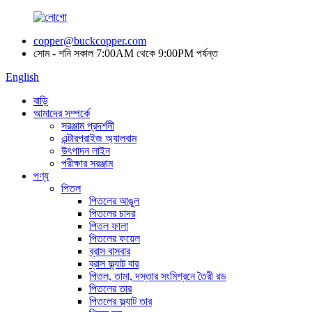
copper@buckcopper.com
সোম - শনি সকাল 7:00AM থেকে 9:00PM পর্যন্ত
English
বাড়ি
আমাদের সম্পর্কে
সরঞ্জাম প্রদর্শনী
এন্টারপ্রাইজ অ্যালবাম
উৎপাদন লাইন
পরীক্ষার সরঞ্জাম
পণ্য
পিতল
পিতলের আঙুল
পিতলের চাদর
পিতল ফালা
পিতলের ফয়েল
ব্রাস বাসবার
ব্রাস ফ্ল্যাট বার
পিতল, তামা, দস্তার সংমিশ্রনে তৈরী রড
পিতলের তার
পিতলের ফ্ল্যাট তার